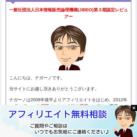
一般社団法人
日本情報販売論理機構(JIBEO)
第３期認定レビュ
アー
こんにちは、ナガーノです。
当サイトにお越し頂きありがとうございます。
ナガーノは2008年後半よりアフィリエイトをはじめ、2012年
12月31日、
14年間勤めてきた会社を退職
し、現在は
専業アフ
ィリエイター
として活動しています。
⇒
ナガーノの詳しいプロフィールはこちらをご覧ください。
当サイトではトレンドアフィリエイトの基礎知識と、トレン